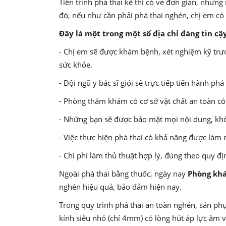
Tiến trình phá thai kể thì có vẻ đơn giản, như
đó, nếu như cần phải phá thai nghén, chị em c
Đây là một trong một số địa chỉ đáng tin cậ
- Chị em sẽ được khám bệnh, xét nghiệm kỹ trướ
sức khỏe.
- Đội ngũ y bác sĩ giỏi sẽ trực tiếp tiến hành p
- Phòng thăm khám có cơ sở vật chất an toàn có
- Những bạn sẽ được bảo mật mọi nội dung, khôn
- Việc thực hiện phá thai có khả năng được làm n
- Chi phí làm thủ thuật hợp lý, đúng theo quy đị
Ngoài phá thai bằng thuốc, ngày nay
Phòng kh
nghén hiệu quả, bảo đảm hiện nay.
Trong quy trình phá thai an toàn nghén, sản ph
kính siêu nhỏ (chỉ 4mm) có lòng hút áp lực âm 