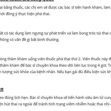
ai bằng thuốc, các chị em sẽ được các bác sĩ tiến hành khám, làm
ới đồng ý thực hiện phá thai.
t có tác dụng làm ngưng sự phát triển và làm bong tróc túi thai 
không có vấn đề gì bất bình thường.
òng thăm khám uống viên thuốc phá thai thứ 2. Viên thuốc này t
g thăm khám để bác sĩ chuyên khoa theo dõi liên tục trong 4 giờ. 
n tượng sức khỏe của bệnh nhân. Nếu bạn gái đủ điều kiện sức kh
ẹn
o đúng lịch hẹn. Bác sĩ chuyên khoa sẽ tiến hành siêu âm tử cun
n hút thai ra ngoài để tránh tình trạng viêm nhiễm hoặc thai nhi d