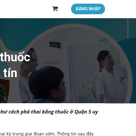
ĐĂNG NHẬP
 thuốc
 tín
 như cách phá thai bằng thuốc ở Quận 5 uy
i kỳ trong giai đoạn sớm. Thông tin sau đây