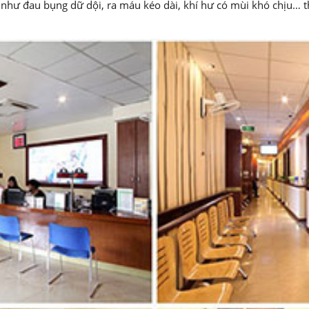
 như đau bụng dữ dội, ra máu kéo dài, khí hư có mùi khó chịu… t