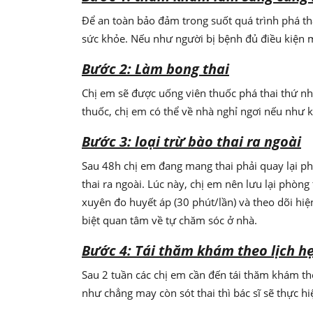
Để an toàn bảo đảm trong suốt quá trình phá th
sức khỏe. Nếu như người bị bệnh đủ điều kiện m
Bước 2: Làm bong thai
Chị em sẽ được uống viên thuốc phá thai thứ nhấ
thuốc, chị em có thể về nhà nghỉ ngơi nếu như 
Bước 3: loại trừ bào thai ra ngoài
Sau 48h chị em đang mang thai phải quay lại ph
thai ra ngoài. Lúc này, chị em nên lưu lại phòn
xuyên đo huyết áp (30 phút/lần) và theo dõi hiệ
biệt quan tâm về tự chăm sóc ở nhà.
Bước 4: Tái thăm khám theo lịch h
Sau 2 tuần các chị em cần đến tái thăm khám the
như chẳng may còn sót thai thì bác sĩ sẽ thực hiệ