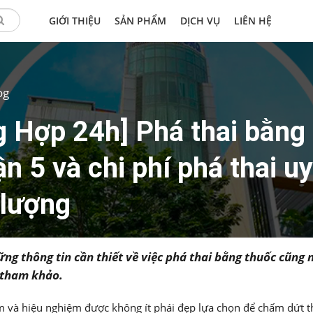
GIỚI THIỆU
SẢN PHẨM
DỊCH VỤ
LIÊN HỆ
og
g Hợp 24h] Phá thai bằng
n 5 và chi phí phá thai uy
 lượng
hững thông tin cần thiết về việc phá thai bằng thuốc cũng
ể tham khảo.
 và hiệu nghiệm được không ít phái đẹp lựa chọn để chấm dứt tha