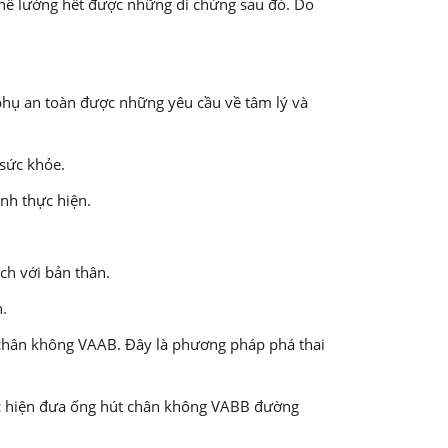
 thể lường hết được những di chứng sau đó. Do
 phụ an toàn được những yêu cầu về tâm lý và
 sức khỏe.
nh thực hiện.
ích với bản thân.
h.
chân không VAAB. Đây là phương pháp phá thai
thực hiện đưa ống hút chân không VABB đường