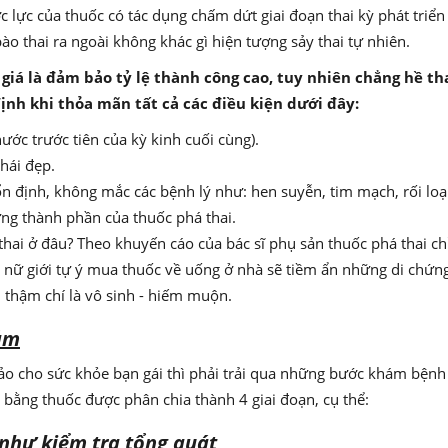
lực của thuốc có tác dụng chấm dứt giai đoạn thai kỳ phát triển
o thai ra ngoài không khác gì hiện tượng sảy thai tự nhiên.
giá là đảm bảo tỷ lệ thành công cao, tuy nhiên chẳng hề t
định khi thỏa mãn tất cả các điều kiện dưới đây:
nước trước tiên của kỳ kinh cuối cùng).
hái đẹp.
ổn định, không mắc các bệnh lý như: hen suyễn, tim mạch, rối lo
ng thành phần của thuốc phá thai.
hai ở đâu? Theo khuyến cáo của bác sĩ phụ sản thuốc phá thai c
p nữ giới tự ý mua thuốc về uống ở nhà sẽ tiềm ẩn những di chứ
ai, thậm chí là vô sinh - hiếm muộn.
ảm
 cho sức khỏe bạn gái thì phải trải qua những bước khám bệnh 
 bằng thuốc được phân chia thành 4 giai đoạn, cụ thể:
như kiểm tra tổng quát