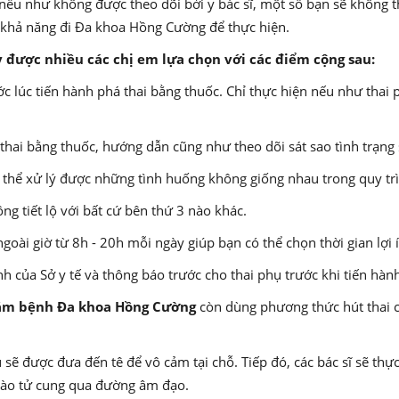
ng nếu như không được theo dõi bởi y bác sĩ, một số bạn sẽ không
ó khả năng đi Đa khoa Hồng Cường để thực hiện.
y được nhiều các chị em lựa chọn với các điểm cộng sau:
c lúc tiến hành phá thai bằng thuốc. Chỉ thực hiện nếu như thai
há thai bằng thuốc, hướng dẫn cũng như theo dõi sát sao tình trạng
 thể xử lý được những tình huống không giống nhau trong quy trì
g tiết lộ với bất cứ bên thứ 3 nào khác.
goài giờ từ 8h - 20h mỗi ngày giúp bạn có thể chọn thời gian lợi 
nh của Sở y tế và thông báo trước cho thai phụ trước khi tiến hàn
ám bệnh Đa khoa Hồng Cường
còn dùng phương thức hút thai 
ụ sẽ được đưa đến tê để vô cảm tại chỗ. Tiếp đó, các bác sĩ sẽ 
vào tử cung qua đường âm đạo.