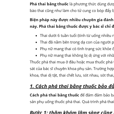
Phá thai bằng thuốc
là phương thức dùng dược 
bào thai cũng như làm cho tử cung co bóp đẩy bà
Biện pháp này được nhiều chuyên gia đánh 
này. Phá thai bằng thuốc được y bác sĩ chỉ 
Thai dưới 6 tuần tuổi (tính từ uống nhiều 
Thai đã nằm bên trong dạ con của người p
Phụ nữ mang thai có tình trạng sức khỏe 
Phụ nữ mang thai không bị dị ứng với nhữ
Thuốc phá thai mua ở đâu hoặc mua thuốc phá t
sát của bác sĩ chuyên khoa phụ sản. Trường hợ
khoa, thai dị tật, thai chết lưu, sót nhau, sót th
1. Cách phá thai bằng thuốc bảo đ
Cách phá thai bằng thuốc
để đảm đảm bảo bảo
sản phụ uống thuốc phá thai. Quá trình phá thai
Bước 1: thăm khám lâm sàng cũng 