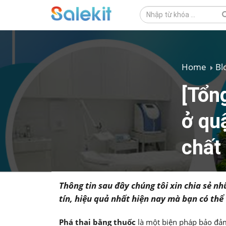
Home
Bl
[Tổn
ở quậ
chất
Thông tin sau đây chúng tôi xin chia sẻ n
tín, hiệu quả nhất hiện nay mà bạn có th
Phá thai bằng thuốc
là một biện pháp bảo đảm