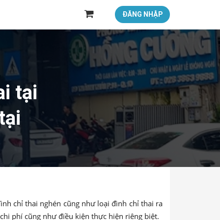
ĐĂNG NHẬP
i tại
tại
đình chỉ thai nghén cũng như loại đình chỉ thai ra
hi phí cũng như điều kiện thực hiện riêng biệt.