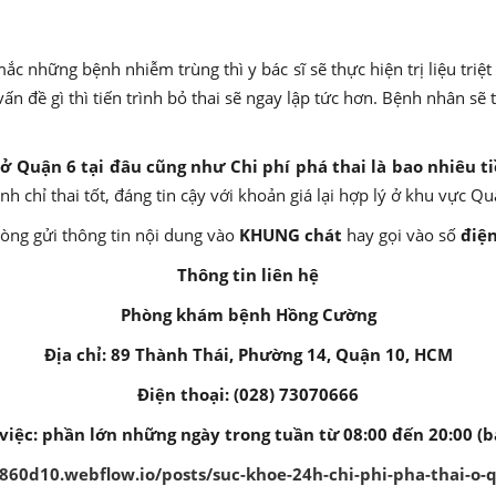
c những bệnh nhiễm trùng thì y bác sĩ sẽ thực hiện trị liệu triệt
vấn đề gì thì tiến trình bỏ thai sẽ ngay lập tức hơn. Bệnh nhân sẽ
 ở Quận 6 tại đâu cũng như Chi phí phá thai là bao nhiêu t
 chỉ thai tốt, đáng tin cậy với khoản giá lại hợp lý ở khu vực Qu
 lòng gửi thông tin nội dung vào
KHUNG chát
hay gọi vào số
điệ
Thông tin liên hệ
Phòng khám bệnh Hồng Cường
Địa chỉ: 89 Thành Thái, Phường 14, Quận 10, HCM
Điện thoại: (028) 73070666
việc: phần lớn những ngày trong tuần từ 08:00 đến 20:00 (b
0d10.webflow.io/posts/suc-khoe-24h-chi-phi-pha-thai-o-q