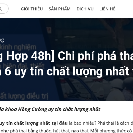
GIỚI THIỆU
SẢN PHẨM
DỊCH VỤ
LIÊN HỆ
og
 Hợp 48h] Chi phí phá tha
6 uy tín chất lượng nhất 
 đa khoa Hồng Cường uy tín chất lượng nhất
uy tín chất lượng nhất tại đâu
là bao nhiêu? Phá thai là cách 
như phá thai bằng thuốc, hút thai, nạo thai. Mỗi phương thức có c