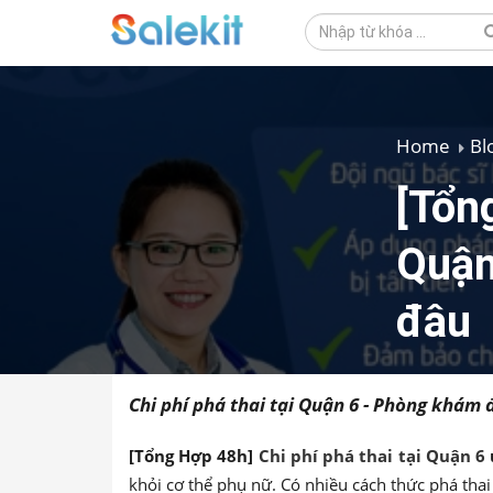
Home
Bl
[Tổng
Quận 
đâu
Chi phí phá thai tại Quận 6 - Phòng khám
[Tổng Hợp 48h]
Chi phí phá thai tại Quận 6
khỏi cơ thể phụ nữ. Có nhiều cách thức phá thai 