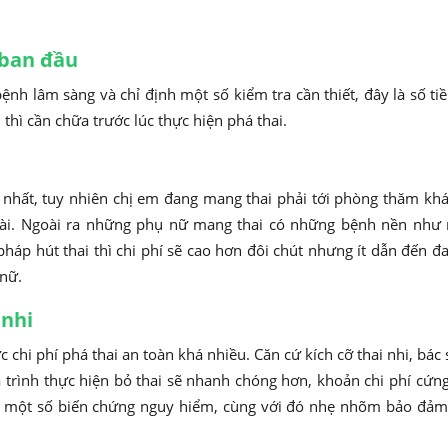
 ban đầu
bệnh lâm sàng và chỉ định một số kiểm tra cần thiết, đây là số 
thì cần chữa trước lúc thực hiện phá thai.
m nhất, tuy nhiên chị em đang mang thai phải tới phòng thăm kh
dài. Ngoài ra những phụ nữ mang thai có những bệnh nền như
áp hút thai thì chi phí sẽ cao hơn đôi chút nhưng ít dẫn đến đ
 nữ.
 nhi
 chi phí phá thai an toàn khá nhiều. Căn cứ kích cỡ thai nhi, bá
á trình thực hiện bỏ thai sẽ nhanh chóng hơn, khoản chi phí cứ
 đa một số biến chứng nguy hiểm, cùng với đó nhẹ nhõm bảo đả